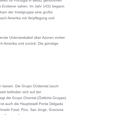
ilves für Portugal in Besitz genommen
ie Eroberer sahen. Im Jahr 1431 begann
s kam der Inselgruppe eine große
nach Amerika mit Verpflegung und
erste Unterseekabel über Azoren vorbei
ch Amerika und zurück. Die günstige
en lassen. Die Grupo Ocidental (auch
eln befinden sich auf der
gt die Grupo Oriental (Östliche Gruppe)
r ist auch die Hauptstadt Ponta Delgada
Inseln Faial, Pico, Sao Jorge, Graciosa