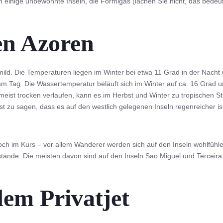
h einige unbewohnte Inseln, die Formigas (lachen Sie nicht, das bedeu
en Azoren
 mild. Die Temperaturen liegen im Winter bei etwa 11 Grad in der Nac
am Tag. Die Wassertemperatur beläuft sich im Winter auf ca. 16 Grad
ist trocken verlaufen, kann es im Herbst und Winter zu tropischen S
 zu sagen, dass es auf den westlich gelegenen Inseln regenreicher ist
och im Kurs – vor allem Wanderer werden sich auf den Inseln wohlfühl
tände. Die meisten davon sind auf den Inseln Sao Miguel und Terceira 
em Privatjet