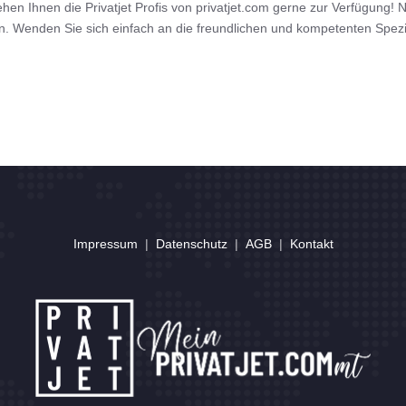
tehen Ihnen die Privatjet Profis von privatjet.com gerne zur Verfügung!
n. Wenden Sie sich einfach an die freundlichen und kompetenten Spezia
Impressum
|
Datenschutz
|
AGB
|
Kontakt