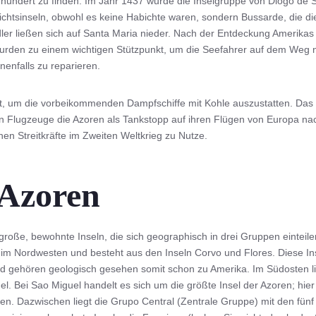
hundert zu finden. Im Jahr 1437 wurde die Inselgruppe von Diogo de S
ichtsinseln, obwohl es keine Habichte waren, sondern Bussarde, die d
edler ließen sich auf Santa Maria nieder. Nach der Entdeckung Amerika
wurden zu einem wichtigen Stützpunkt, um die Seefahrer auf dem Weg 
enfalls zu reparieren.
t, um die vorbeikommenden Dampfschiffe mit Kohle auszustatten. Das 
n Flugzeuge die Azoren als Tankstopp auf ihren Flügen von Europa na
en Streitkräfte im Zweiten Weltkrieg zu Nutze.
 Azoren
roße, bewohnte Inseln, die sich geographisch in drei Gruppen einteil
 im Nordwesten und besteht aus den Inseln Corvo und Flores. Diese Ins
d gehören geologisch gesehen somit schon zu Amerika. Im Südosten lie
l. Bei Sao Miguel handelt es sich um die größte Insel der Azoren; hie
en. Dazwischen liegt die Grupo Central (Zentrale Gruppe) mit den fünf 