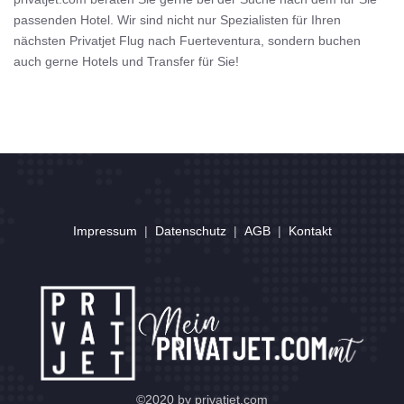
passenden Hotel. Wir sind nicht nur Spezialisten für Ihren
nächsten Privatjet Flug nach Fuerteventura, sondern buchen
auch gerne Hotels und Transfer für Sie!
Impressum
|
Datenschutz
|
AGB
|
Kontakt
©2020 by privatjet.com