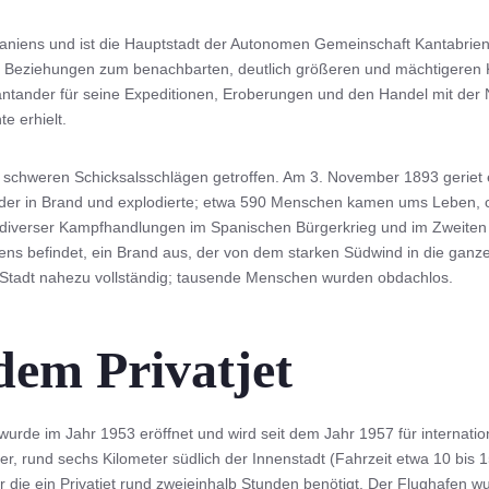
paniens und ist die Hauptstadt der Autonomen Gemeinschaft Kantabrien
ute Beziehungen zum benachbarten, deutlich größeren und mächtigeren 
antander für seine Expeditionen, Eroberungen und den Handel mit der
e erhielt.
 schweren Schicksalsschlägen getroffen. Am 3. November 1893 geriet 
nder in Brand und explodierte; etwa 590 Menschen kamen ums Leben,
 diverser Kampfhandlungen im Spanischen Bürgerkrieg und im Zweiten 
fens befindet, ein Brand aus, der von dem starken Südwind in die ganz
er Stadt nahezu vollständig; tausende Menschen wurden obdachlos.
dem Privatjet
rde im Jahr 1953 eröffnet und wird seit dem Jahr 1957 für internation
der, rund sechs Kilometer südlich der Innenstadt (Fahrzeit etwa 10 bis
ür die ein Privatjet rund zweieinhalb Stunden benötigt. Der Flughafen 