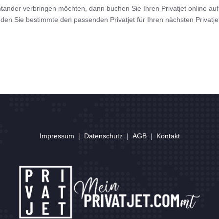
nder verbringen möchten, dann buchen Sie Ihren Privatjet online auf 
 finden Sie bestimmte den passenden Privatjet für Ihren nächsten Privatj
Impressum
|
Datenschutz
|
AGB
|
Kontakt